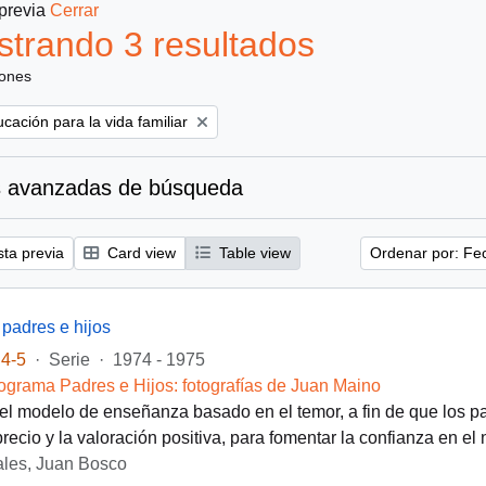
 previa
Cerrar
trando 3 resultados
iones
ove filter:
cación para la vida familiar
 avanzadas de búsqueda
sta previa
Card view
Table view
Ordenar por: Fe
padres e hijos
4-5
·
Serie
·
1974 - 1975
ograma Padres e Hijos: fotografías de Juan Maino
el modelo de enseñanza basado en el temor, a fin de que los p
precio y la valoración positiva, para fomentar la confianza en el
les, Juan Bosco