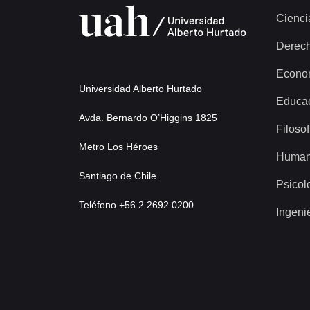
Cienci
Derec
Econo
Universidad Alberto Hurtado
Educa
Avda. Bernardo O’Higgins 1825
Filosof
Metro Los Héroes
Human
Santiago de Chile
Psicol
Teléfono +56 2 2692 0200
Ingeni