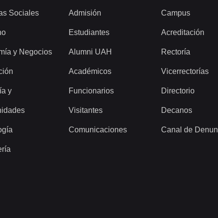
as Sociales
Admisión
Campus
ho
Estudiantes
Acreditación
mía y Negocios
Alumni UAH
Rectoría
ción
Académicos
Vicerrectorías
ía y
Funcionarios
Directorio
idades
Visitantes
Decanos
ogía
Comunicaciones
Canal de Denun
ería