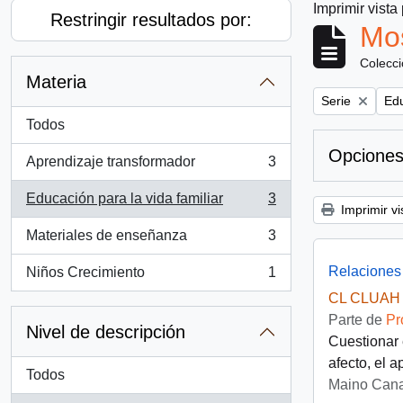
Imprimir vista
Restringir resultados por:
Mos
Colecc
Materia
Remove filter:
Rem
Serie
Edu
Todos
Opciones
Aprendizaje transformador
3
, 3 resultados
Educación para la vida familiar
3
, 3 resultados
Imprimir vi
Materiales de enseñanza
3
, 3 resultados
Relaciones 
Niños Crecimiento
1
, 1 resultados
CL CLUAH 
Parte de
Pr
Nivel de descripción
Cuestionar 
afecto, el a
Todos
Maino Cana