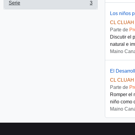
Serie
3
, 3 resultados
Los niños 
CL CLUAH 
Parte de
Pr
Discutir el
natural e im
Maino Cana
El Desarrol
CL CLUAH 
Parte de
Pr
Romper el m
niño como d
Maino Cana