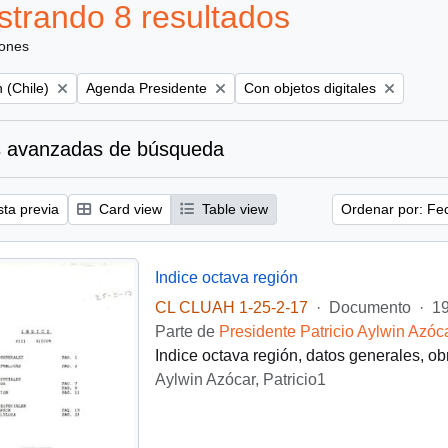
trando 8 resultados
iones
Remove filter:
Remove filter:
 (Chile)
Agenda Presidente
Con objetos digitales
 avanzadas de búsqueda
sta previa
Card view
Table view
Ordenar por: Fe
Indice octava región
CL CLUAH 1-25-2-17
·
Documento
·
1
Parte de
Presidente Patricio Aylwin Azóc
Indice octava región, datos generales, ob
Aylwin Azócar, Patricio1