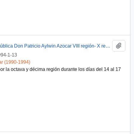
Añadi
Programa de S.E el Presidente de la República Don Patricio Aylwin Azocar VIII región- X región.
94-1-13
ar (1990-1994)
r la octava y décima región durante los días del 14 al 17