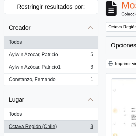
Mos
Restringir resultados por:
Colecc
Remove filter:
Creador
Octava Región
Todos
Opciones
Aylwin Azocar, Patricio
5
, 5 resultados
Imprimir vi
Aylwin Azócar, Patricio1
3
, 3 resultados
Constanzo, Fernando
1
, 1 resultados
Lugar
Todos
Octava Región (Chile)
8
, 8 resultados