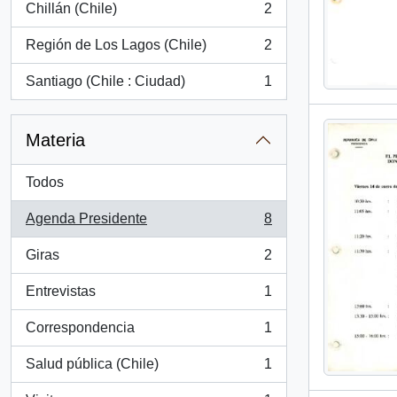
Chillán (Chile)
2
, 2 resultados
Región de Los Lagos (Chile)
2
, 2 resultados
Santiago (Chile : Ciudad)
1
, 1 resultados
Materia
Todos
Agenda Presidente
8
, 8 resultados
Giras
2
, 2 resultados
Entrevistas
1
, 1 resultados
Correspondencia
1
, 1 resultados
Salud pública (Chile)
1
, 1 resultados