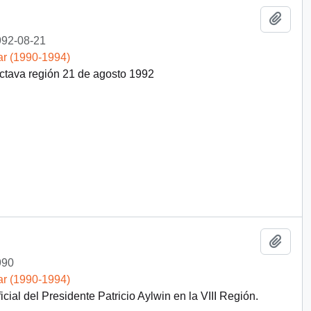
Añadi
92-08-21
ar (1990-1994)
octava región 21 de agosto 1992
Añadi
990
ar (1990-1994)
cial del Presidente Patricio Aylwin en la VIII Región.