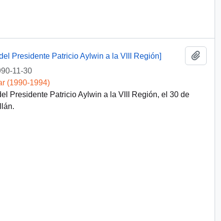
Añadi
del Presidente Patricio Aylwin a la VIII Región]
90-11-30
ar (1990-1994)
el Presidente Patricio Aylwin a la VIII Región, el 30 de
lán.