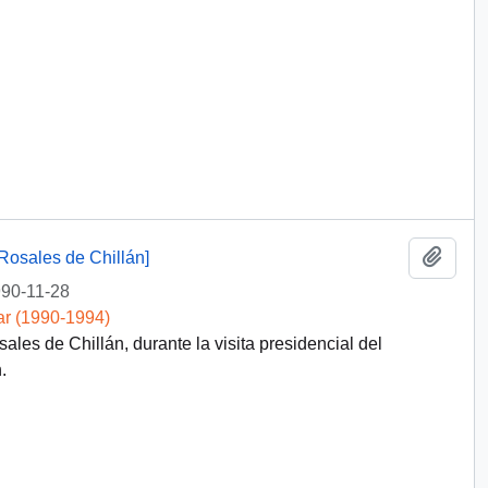
Añadi
 Rosales de Chillán]
90-11-28
ar (1990-1994)
les de Chillán, durante la visita presidencial del
.