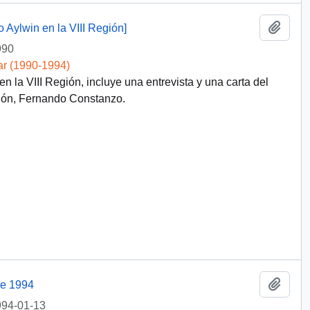
Añadi
o Aylwin en la VIII Región]
990
ar (1990-1994)
n la VIII Región, incluye una entrevista y una carta del
gión, Fernando Constanzo.
Añadi
de 1994
94-01-13