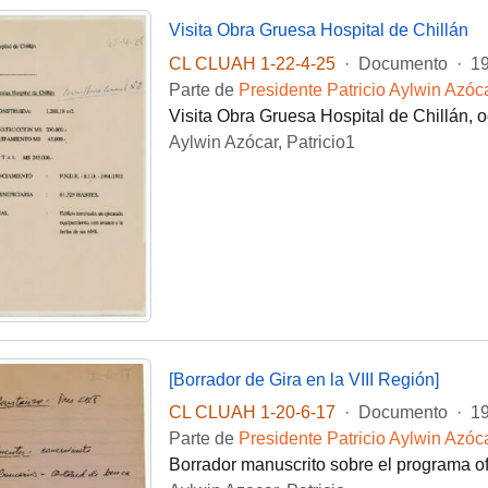
Visita Obra Gruesa Hospital de Chillán
CL CLUAH 1-22-4-25
·
Documento
·
19
Parte de
Presidente Patricio Aylwin Azóc
Visita Obra Gruesa Hospital de Chillán, 
Aylwin Azócar, Patricio1
[Borrador de Gira en la VIII Región]
CL CLUAH 1-20-6-17
·
Documento
·
1
Parte de
Presidente Patricio Aylwin Azóc
Borrador manuscrito sobre el programa ofi