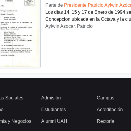
Parte de
Presidente Patricio Aylwin Azóc
Los días 14, 15 y 17 de Enero de 1994 se 
Concepcion ubicada en la Octava y la ci
Aylwin Azocar, Patricio
as Sociales
Admisión
Campus
ho
Estudiantes
Acreditación
mía y Negocios
Alumni UAH
Rectoría