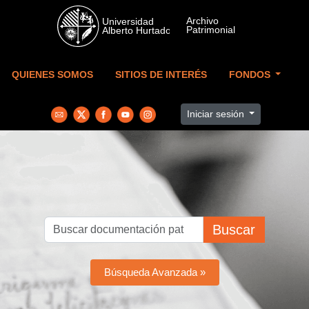
Skip to main content
QUIENES SOMOS
SITIOS DE INTERÉS
FONDOS
Iniciar sesión
Buscar
Búsqueda Avanzada »