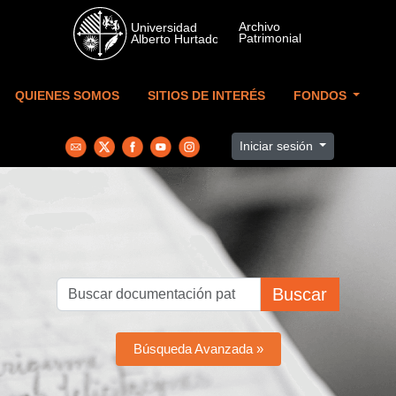
Skip to main content
QUIENES SOMOS
SITIOS DE INTERÉS
FONDOS
Iniciar sesión
Buscar
Búsqueda Avanzada »