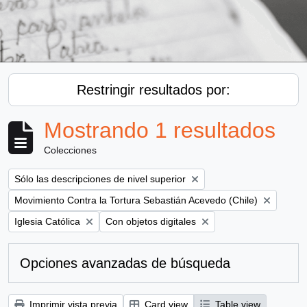
Restringir resultados por:
Mostrando 1 resultados
Colecciones
Remove filter:
Sólo las descripciones de nivel superior
Remove filter:
Movimiento Contra la Tortura Sebastián Acevedo (Chile)
Remove filter:
Remove filter:
Iglesia Católica
Con objetos digitales
Opciones avanzadas de búsqueda
Imprimir vista previa
Card view
Table view