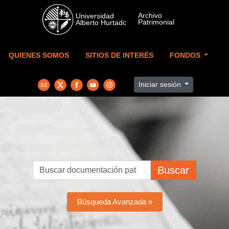
Skip to main content
QUIENES SOMOS
SITIOS DE INTERÉS
FONDOS
Iniciar sesión
Buscar
Búsqueda Avanzada »