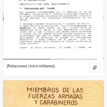
[Relaciones cívico-militares]
Añadi