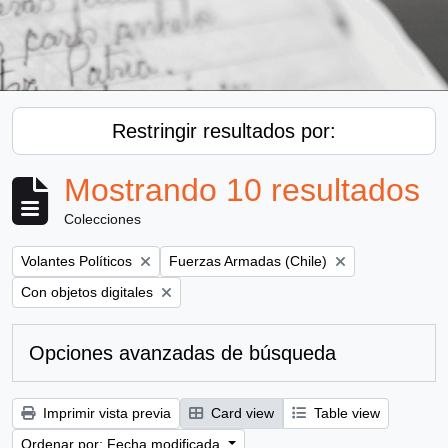
Restringir resultados por:
Mostrando 10 resultados
Colecciones
Remove filter:
Remove filter:
Volantes Políticos
Fuerzas Armadas (Chile)
Remove filter:
Con objetos digitales
Opciones avanzadas de búsqueda
Imprimir vista previa
Card view
Table view
Ordenar por: Fecha modificada