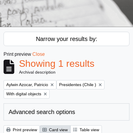
Narrow your results by:
Print preview
Close
Showing 1 results
Archival description
Remove filter:
Remove filter:
Aylwin Azocar, Patricio
Presidentes (Chile )
Remove filter:
With digital objects
Advanced search options
Print preview
Card view
Table view