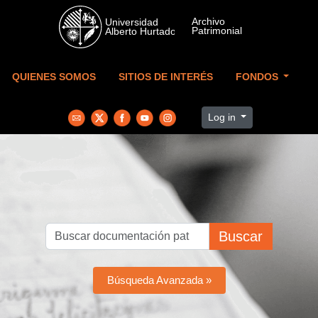
Skip to main content
QUIENES SOMOS
SITIOS DE INTERÉS
FONDOS
Log in
Buscar
Búsqueda Avanzada »