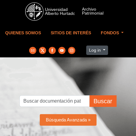
Skip to main content
QUIENES SOMOS
SITIOS DE INTERÉS
FONDOS
Log in
Buscar
Búsqueda Avanzada »