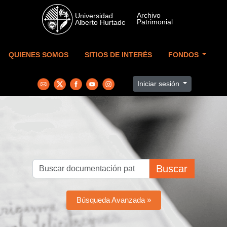
Skip to main content
QUIENES SOMOS
SITIOS DE INTERÉS
FONDOS
Iniciar sesión
Buscar
Búsqueda Avanzada »