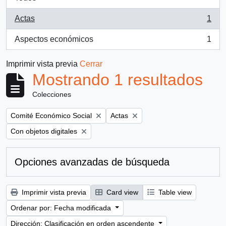
Actas
1
, 1 resultados
Aspectos económicos
1
, 1 resultados
Imprimir vista previa
Cerrar
Mostrando 1 resultados
Colecciones
Remove filter:
Remove filter:
Comité Económico Social
Actas
Remove filter:
Con objetos digitales
Opciones avanzadas de búsqueda
Imprimir vista previa
Card view
Table view
Ordenar por: Fecha modificada
Dirección: Clasificación en orden ascendente