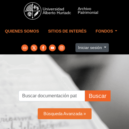
Skip to main content
QUIENES SOMOS
SITIOS DE INTERÉS
FONDOS
Iniciar sesión
Buscar
Búsqueda Avanzada »