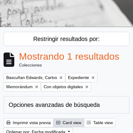
Restringir resultados por:
Mostrando 1 resultados
Colecciones
Remove filter:
Remove filter:
Bascuñan Edwards, Carlos
Expediente
Remove filter:
Remove filter:
Memorándum
Con objetos digitales
Opciones avanzadas de búsqueda
Imprimir vista previa
Card view
Table view
Ordenar por: Fecha modificada