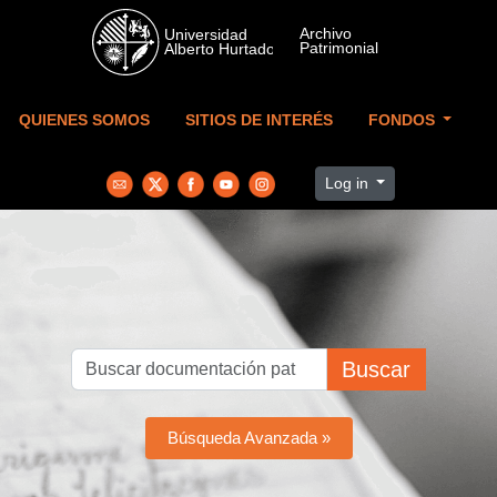
Skip to main content
QUIENES SOMOS
SITIOS DE INTERÉS
FONDOS
Log in
Buscar
Búsqueda Avanzada »