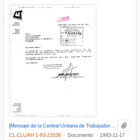
Añadi
[Mensaje de la Central Unitaria de Trabajadores dirigido al Jefe de Gabinete Presidencial, mediante el cual adjunta solicitud del Sindicato de Estibadores N° 1 de Penco-Lirquén]
CL CLUAH 1-93-23536
·
Documento
·
1993-11-17