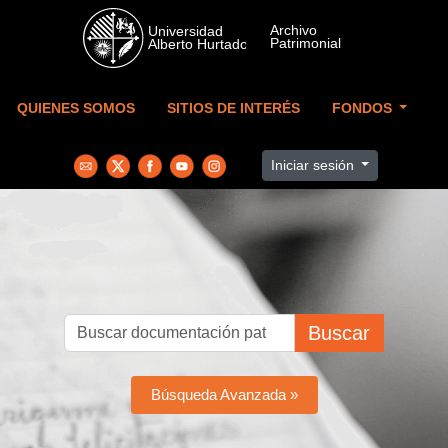
Skip to main content
QUIENES SOMOS
SITIOS DE INTERÉS
FONDOS
Iniciar sesión
Buscar
Búsqueda Avanzada »