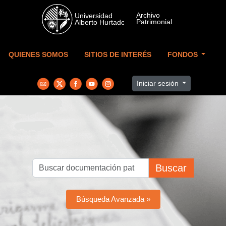
Skip to main content
QUIENES SOMOS
SITIOS DE INTERÉS
FONDOS
Iniciar sesión
Buscar
Búsqueda Avanzada »