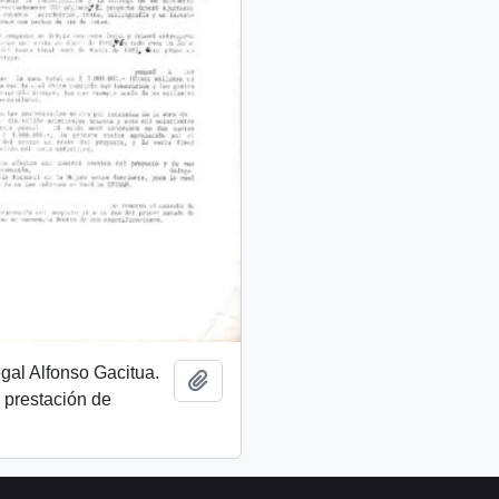
egal Alfonso Gacitua.
Añadir al portapapeles
 prestación de