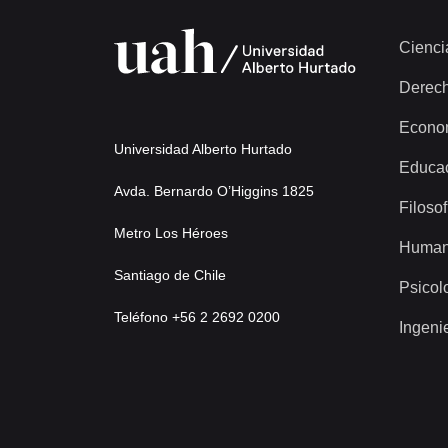
Cienci
Derec
Econo
Universidad Alberto Hurtado
Educa
Avda. Bernardo O’Higgins 1825
Filosof
Metro Los Héroes
Human
Santiago de Chile
Psicol
Teléfono +56 2 2692 0200
Ingeni