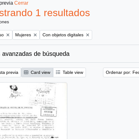
 previa
Cerrar
trando 1 resultados
iones
Remove filter:
Remove filter:
so
Mujeres
Con objetos digitales
 avanzadas de búsqueda
sta previa
Card view
Table view
Ordenar por: Fe