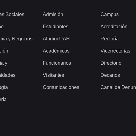
as Sociales
Admisión
Campus
ho
Estudiantes
Acreditación
mía y Negocios
Alumni UAH
Rectoría
ción
Académicos
Vicerrectorías
ía y
Funcionarios
Directorio
idades
Visitantes
Decanos
ogía
Comunicaciones
Canal de Denun
ería