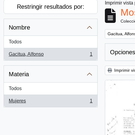
Imprimir vista
Restringir resultados por:
Mos
Colecc
Nombre
Remove filter:
Gacitua, Alfon
Todos
Opciones
Gacitua, Alfonso
1
, 1 resultados
Imprimir vi
Materia
Todos
Mujeres
1
, 1 resultados