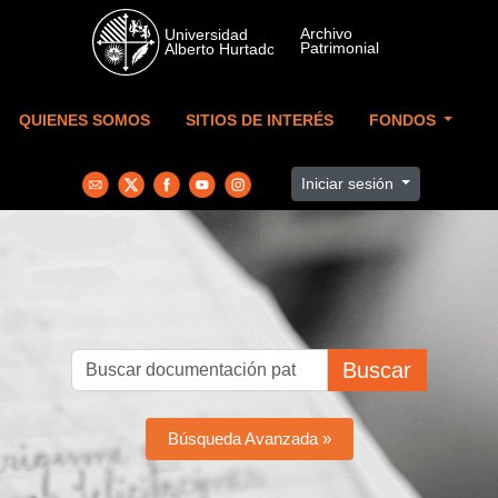
Skip to main content
QUIENES SOMOS
SITIOS DE INTERÉS
FONDOS
Iniciar sesión
Buscar
Búsqueda Avanzada »