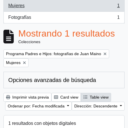
Mujeres
1
, 1 resultados
Fotografías
1
, 1 resultados
Mostrando 1 resultados
Colecciones
Remove filter:
Programa Padres e Hijos: fotografías de Juan Maino
Remove filter:
Mujeres
Opciones avanzadas de búsqueda
Imprimir vista previa
Card view
Table view
Ordenar por: Fecha modificada
Dirección: Descendente
1 resultados con objetos digitales