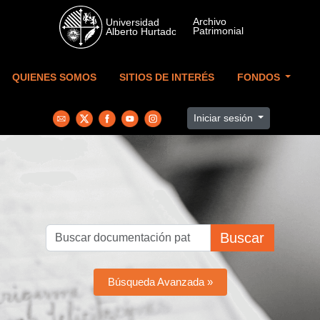
Skip to main content
QUIENES SOMOS
SITIOS DE INTERÉS
FONDOS
Iniciar sesión
Buscar
Búsqueda Avanzada »