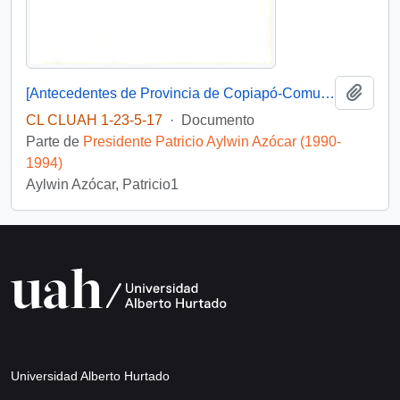
Añadi
[Antecedentes de Provincia de Copiapó-Comuna de Copiapó, Caldera. Tierra Amarilla].
CL CLUAH 1-23-5-17
·
Documento
Parte de
Presidente Patricio Aylwin Azócar (1990-
1994)
Aylwin Azócar, Patricio1
Universidad Alberto Hurtado