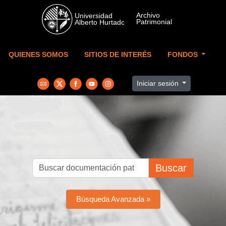
Skip to main content
QUIENES SOMOS
SITIOS DE INTERÉS
FONDOS
Iniciar sesión
Buscar
Búsqueda Avanzada »