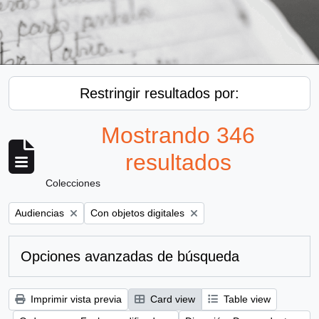
Restringir resultados por:
Mostrando 346
resultados
Colecciones
Remove filter:
Remove filter:
Audiencias
Con objetos digitales
Opciones avanzadas de búsqueda
Imprimir vista previa
Card view
Table view