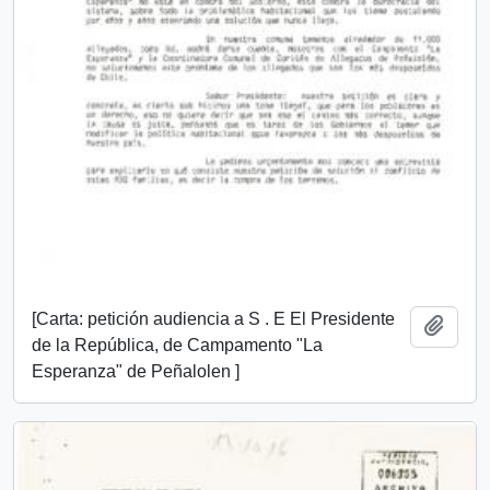
[Carta: petición audiencia a S . E El Presidente
Añadi
de la República, de Campamento "La
Esperanza" de Peñalolen ]