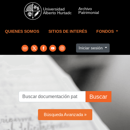
Skip to main content
QUIENES SOMOS
SITIOS DE INTERÉS
FONDOS
Iniciar sesión
Buscar
Búsqueda Avanzada »