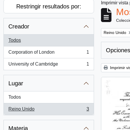
Imprimir vista
Restringir resultados por:
Mos
Colecc
Creador
Remove filter:
Reino Unido
Todos
Opciones
Corporation of London
1
, 1 resultados
University of Cambridge
1
, 1 resultados
Imprimir vi
Lugar
Todos
Reino Unido
3
, 3 resultados
Materia