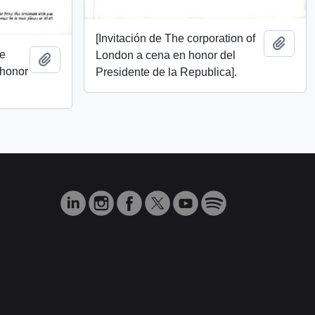
[Invitación de The corporation of
Añadi
de
London a cena en honor del
Añadir al portapapeles
 honor
Presidente de la Republica].