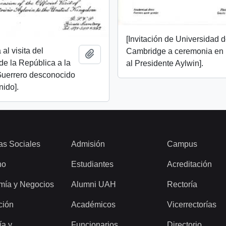
[Invitación de Universidad 
 al visita del
Cambridge a ceremonia en
Añadir al portapapeles
de la República a la
al Presidente Aylwin].
Guerrero desconocido
ido].
as Sociales
Admisión
Campus
ho
Estudiantes
Acreditación
mía y Negocios
Alumni UAH
Rectoría
ción
Académicos
Vicerrectorías
ía y
Funcionarios
Directorio