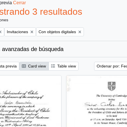
 previa
Cerrar
trando 3 resultados
iones
Remove filter:
Remove filter:
Invitaciones
Con objetos digitales
 avanzadas de búsqueda
sta previa
Card view
Table view
Ordenar por: Fe