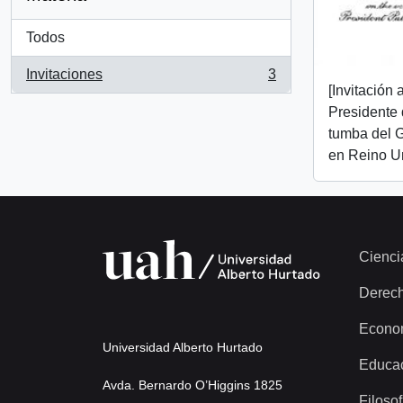
Todos
Invitaciones
3
, 3 resultados
[Invitación a
Presidente 
tumba del 
en Reino Un
Cienci
Derec
Econo
Universidad Alberto Hurtado
Educa
Avda. Bernardo O’Higgins 1825
Filosof