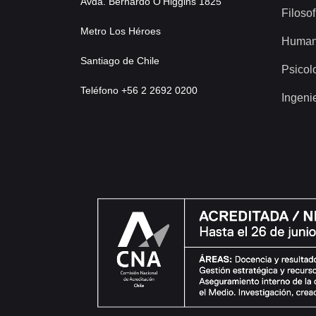
Avda. Bernardo O’Higgins 1825
Filosof
Metro Los Héroes
Human
Santiago de Chile
Psicol
Teléfono +56 2 2692 0200
Ingeni