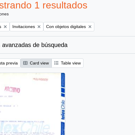
trando 1 resultados
iones
Remove filter:
Remove filter:
s
Invitaciones
Con objetos digitales
 avanzadas de búsqueda
sta previa
Card view
Table view