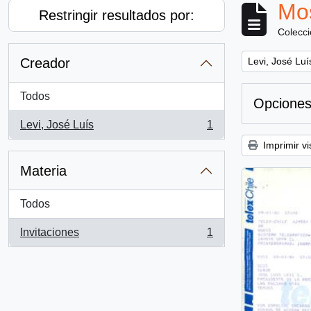
Mos
Restringir resultados por:
Colecc
Remove filter:
Creador
Levi, José Luí
Todos
Opciones
Levi, José Luís
1
, 1 resultados
Imprimir vi
Materia
Todos
Invitaciones
1
, 1 resultados