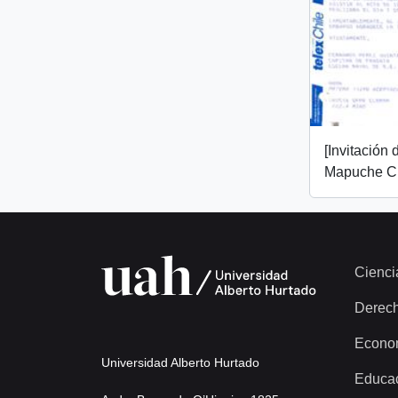
[Invitación
Mapuche Ch
Cienci
Derec
Econo
Universidad Alberto Hurtado
Educa