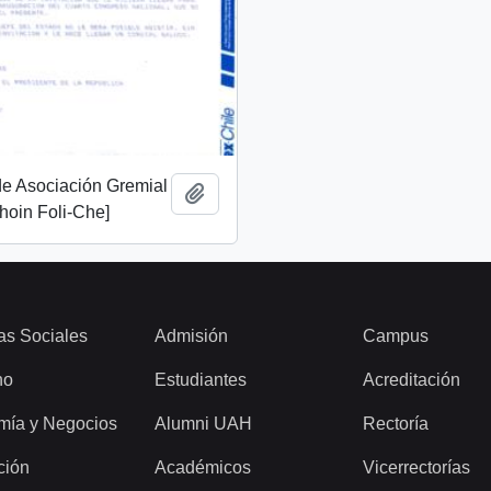
 de Asociación Gremial
Añadir al portapapeles
oin Foli-Che]
as Sociales
Admisión
Campus
ho
Estudiantes
Acreditación
mía y Negocios
Alumni UAH
Rectoría
ción
Académicos
Vicerrectorías