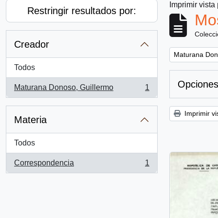
Imprimir vista
Restringir resultados por:
Mos
Colecc
Creador
Remove filter:
Maturana Don
Todos
Opciones
Maturana Donoso, Guillermo
1
, 1 resultados
Imprimir vi
Materia
Todos
Correspondencia
1
, 1 resultados