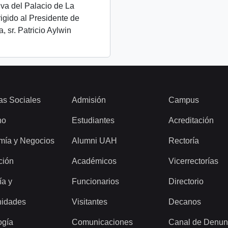
iva del Palacio de La
igido al Presidente de
, sr. Patricio Aylwin
as Sociales
Admisión
Campus
ho
Estudiantes
Acreditación
mía y Negocios
Alumni UAH
Rectoría
ción
Académicos
Vicerrectorías
ía y
Funcionarios
Directorio
idades
Visitantes
Decanos
ogía
Comunicaciones
Canal de Denun