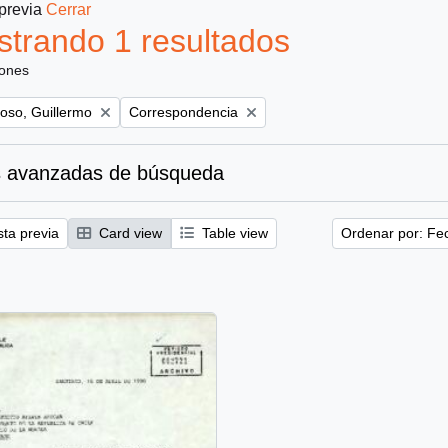
 previa
Cerrar
trando 1 resultados
iones
Remove filter:
oso, Guillermo
Correspondencia
 avanzadas de búsqueda
sta previa
Card view
Table view
Ordenar por: Fe