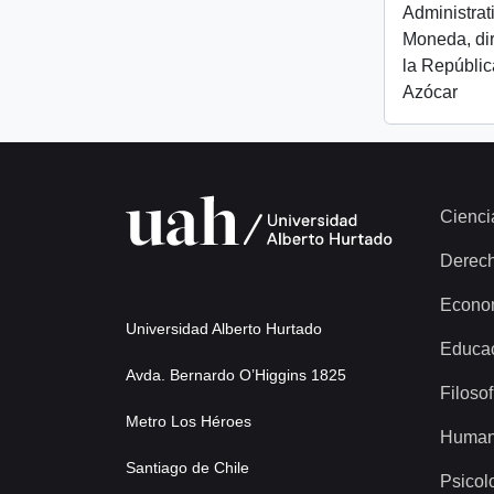
Administrat
Moneda, dir
la República
Azócar
Cienci
Derec
Econo
Universidad Alberto Hurtado
Educa
Avda. Bernardo O’Higgins 1825
Filosof
Metro Los Héroes
Human
Santiago de Chile
Psicol