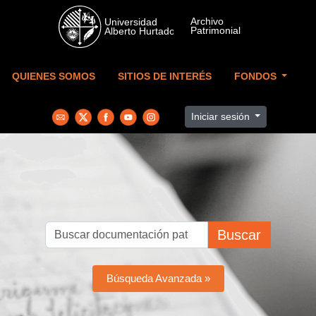
Skip to main content
QUIENES SOMOS
SITIOS DE INTERÉS
FONDOS
Iniciar sesión
Buscar
Búsqueda Avanzada »