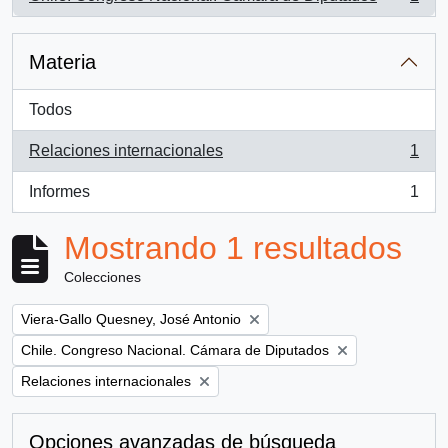
, 1 resultados
Materia
Todos
Relaciones internacionales
1
, 1 resultados
Informes
1
, 1 resultados
Mostrando 1 resultados
Colecciones
Remove filter:
Viera-Gallo Quesney, José Antonio
Remove filter:
Chile. Congreso Nacional. Cámara de Diputados
Remove filter:
Relaciones internacionales
Opciones avanzadas de búsqueda