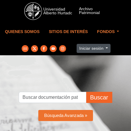
Skip to main content
QUIENES SOMOS
SITIOS DE INTERÉS
FONDOS
Iniciar sesión
Buscar
Búsqueda Avanzada »