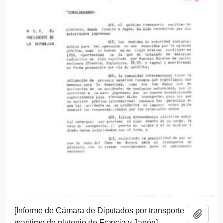
[Informe de Cámara de Diputados por transporte
Añadi
marítimo de plutonio de Francia y Japón]