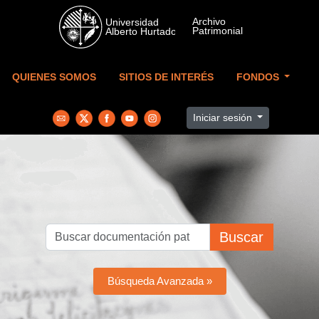
Skip to main content
QUIENES SOMOS
SITIOS DE INTERÉS
FONDOS
Iniciar sesión
Buscar
Búsqueda Avanzada »