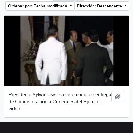
Ordenar por: Fecha modificada
Dirección: Descendente
Presidente Aylwin asiste a ceremonia de entrega
Añadi
de Condecoración a Generales del Ejercito :
video