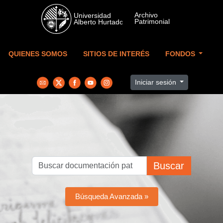
Skip to main content
QUIENES SOMOS
SITIOS DE INTERÉS
FONDOS
Iniciar sesión
Buscar
Búsqueda Avanzada »