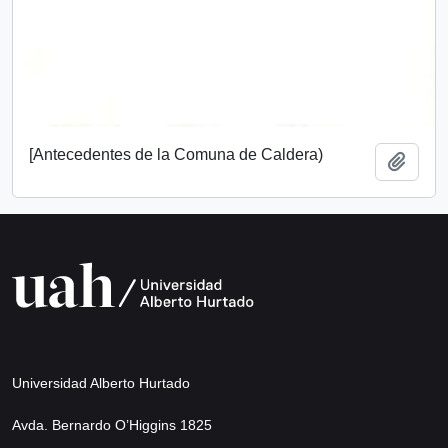
[Antecedentes de la Comuna de Caldera)
Añadi
Universidad Alberto Hurtado
Avda. Bernardo O’Higgins 1825