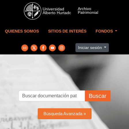
Skip to main content
QUIENES SOMOS
SITIOS DE INTERÉS
FONDOS
Iniciar sesión
Buscar
Búsqueda Avanzada »