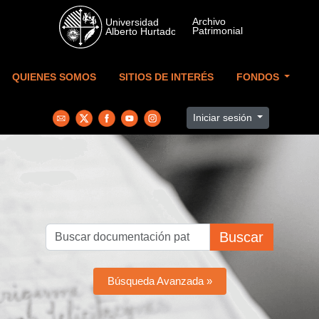
Skip to main content
QUIENES SOMOS
SITIOS DE INTERÉS
FONDOS
Iniciar sesión
Buscar
Búsqueda Avanzada »