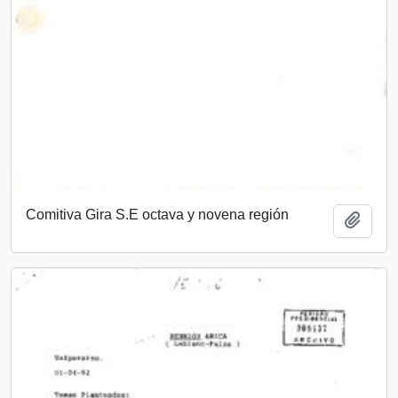
Comitiva Gira S.E octava y novena región
Añadi