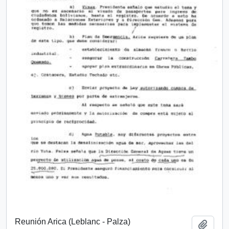
Reunión Arica (Leblanc - Palza)
Añadi