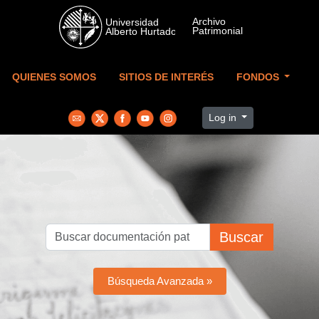
Skip to main content
QUIENES SOMOS
SITIOS DE INTERÉS
FONDOS
Log in
Buscar
Búsqueda Avanzada »