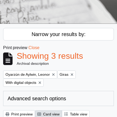
Narrow your results by:
Print preview
Close
Showing 3 results
Archival description
Remove filter:
Remove filter:
Oyarzún de Aylwin, Leonor
Giras
Remove filter:
With digital objects
Advanced search options
Print preview
Card view
Table view