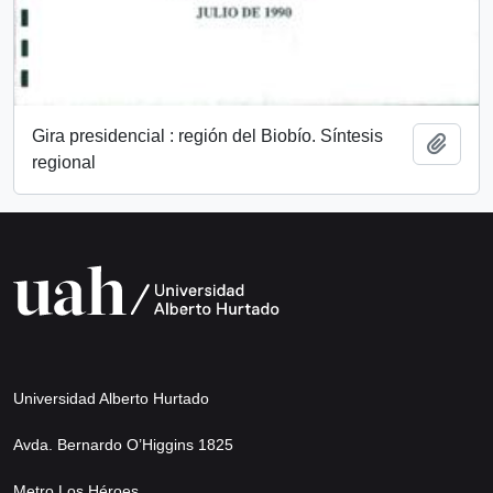
Gira presidencial : región del Biobío. Síntesis
Añadi
regional
Universidad Alberto Hurtado
Avda. Bernardo O’Higgins 1825
Metro Los Héroes