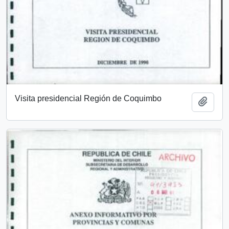
Visita presidencial Región de Coquimbo
Añadi