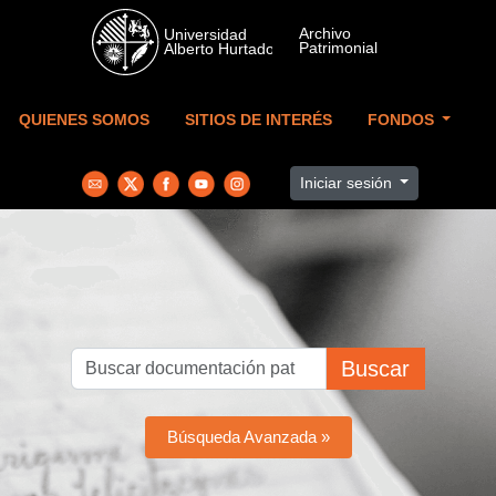
Skip to main content
QUIENES SOMOS
SITIOS DE INTERÉS
FONDOS
Iniciar sesión
Buscar
Búsqueda Avanzada »