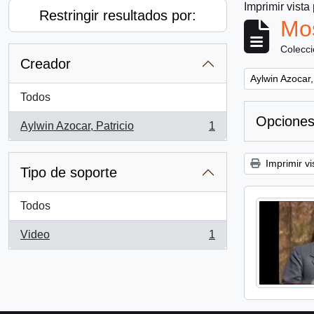
Imprimir vista
Restringir resultados por:
Mos
Colecc
Creador
Remove filter:
Aylwin Azocar,
Todos
Opciones
Aylwin Azocar, Patricio
1
, 1 resultados
Imprimir vi
Tipo de soporte
Todos
Video
1
, 1 resultados