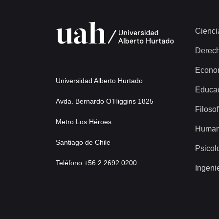
Cienci
Derec
Econo
Universidad Alberto Hurtado
Educa
Avda. Bernardo O’Higgins 1825
Filosof
Metro Los Héroes
Human
Santiago de Chile
Psicol
Teléfono +56 2 2692 0200
Ingeni