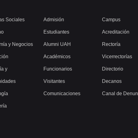
as Sociales
Admisión
Campus
ho
Estudiantes
Acreditación
mía y Negocios
Alumni UAH
Rectoría
ción
Académicos
Vicerrectorías
ía y
Funcionarios
Directorio
idades
Visitantes
Decanos
ogía
Comunicaciones
Canal de Denun
ería