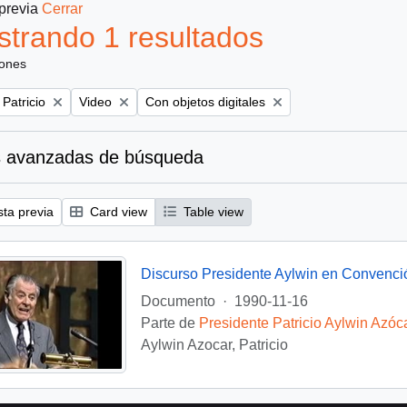
 previa
Cerrar
trando 1 resultados
iones
Remove filter:
Remove filter:
 Patricio
Video
Con objetos digitales
 avanzadas de búsqueda
sta previa
Card view
Table view
Discurso Presidente Aylwin en Convenci
Documento
·
1990-11-16
Parte de
Presidente Patricio Aylwin Azóc
Aylwin Azocar, Patricio