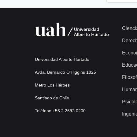
Cienci
Derec
Econo
Universidad Alberto Hurtado
Educa
Avda. Bernardo O’Higgins 1825
Filosof
Metro Los Héroes
Human
Santiago de Chile
Psicol
Teléfono +56 2 2692 0200
Ingeni