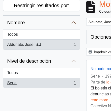
Mos
Restringir resultados por:
Colecc
Remove filter:
Nombre
Aldunate, José
Todos
Opciones
Aldunate, José, S.J
1
, 1 resultados
Imprimir vi
Nivel de descripción
No podemos
Todos
Serie
·
197
Parte de
Ig
Serie
1
, 1 resultados
El boletín 
denuncias t
read more
Colectivo 