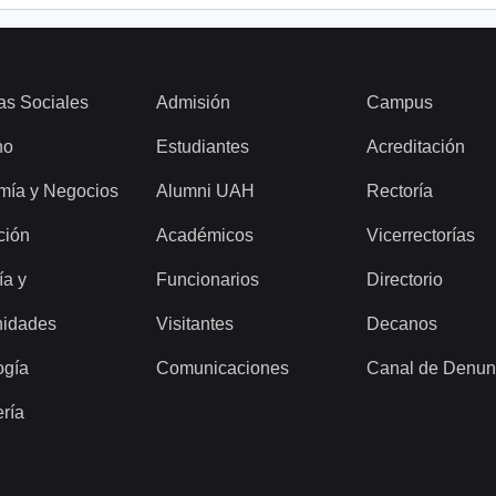
as Sociales
Admisión
Campus
ho
Estudiantes
Acreditación
mía y Negocios
Alumni UAH
Rectoría
ción
Académicos
Vicerrectorías
ía y
Funcionarios
Directorio
idades
Visitantes
Decanos
ogía
Comunicaciones
Canal de Denun
ería