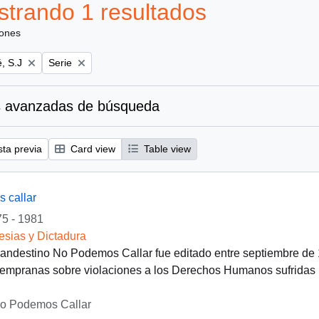
trando 1 resultados
iones
Remove filter:
, S.J
Serie
 avanzadas de búsqueda
sta previa
Card view
Table view
 callar
5 - 1981
lesias y Dictadura
clandestino No Podemos Callar fue editado entre septiembre de
empranas sobre violaciones a los Derechos Humanos sufridas po
No Podemos Callar