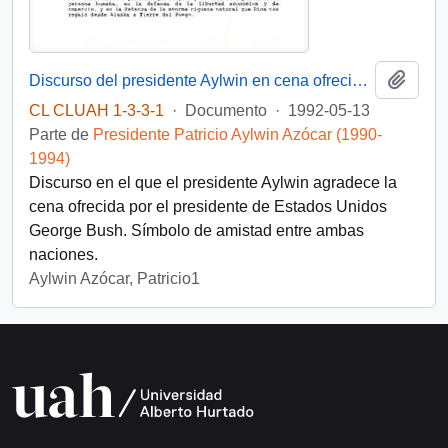
Añadi
Discurso del presidente Aylwin en cena ofrecida por el presidente de Estados Unidos, D. George Bush
CL CLUAH 1-3-3-1
·
Documento
·
1992-05-13
Parte de
Presidente Patricio Aylwin Azócar (1990-
1994)
Discurso en el que el presidente Aylwin agradece la
cena ofrecida por el presidente de Estados Unidos
George Bush. Símbolo de amistad entre ambas
naciones.
Aylwin Azócar, Patricio1