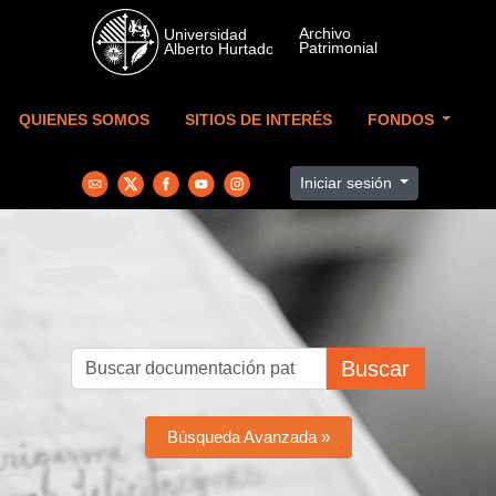
Skip to main content
QUIENES SOMOS
SITIOS DE INTERÉS
FONDOS
Iniciar sesión
Buscar
Búsqueda Avanzada »