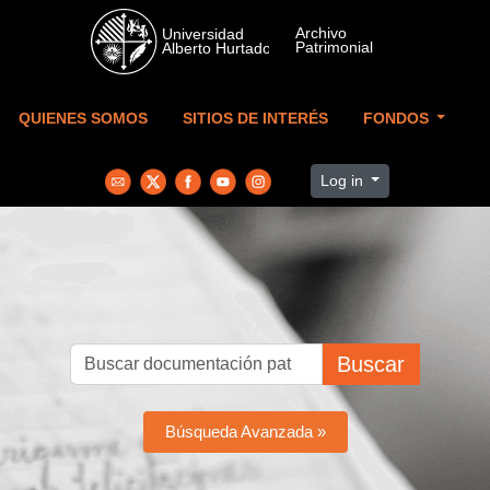
Skip to main content
QUIENES SOMOS
SITIOS DE INTERÉS
FONDOS
Log in
Buscar
Búsqueda Avanzada »