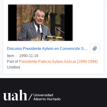
Add t
Discurso Presidente Aylwin en Convención Santiago: Video
Item
·
1990-11-16
Part of
Presidente Patricio Aylwin Azócar (1990-1994)
Untitled