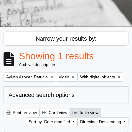
Narrow your results by:
Showing 1 results
Archival description
Remove filter:
Remove filter:
Remove filter:
Aylwin Azocar, Patricio
Video
With digital objects
Advanced search options
Print preview
Card view
Table view
Sort by: Date modified
Direction: Descending