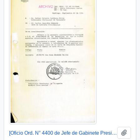
Añadi
[Oficio Ord. N° 4400 de Jefe de Gabinete Presidencial, remite copia de carta]