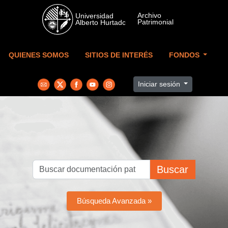
Skip to main content
QUIENES SOMOS
SITIOS DE INTERÉS
FONDOS
Iniciar sesión
Buscar
Búsqueda Avanzada »