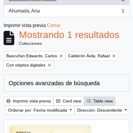
, 1 resultados
Ahumada, Ana
1
, 1 resultados
Imprimir vista previa
Cerrar
Mostrando 1 resultados
Colecciones
Remove filter:
Remove filter:
Bascuñan Edwards, Carlos
Calderón Ávila, Rafael
Remove filter:
Con objetos digitales
Opciones avanzadas de búsqueda
Imprimir vista previa
Card view
Table view
Ordenar por: Fecha modificada
Dirección: Descendente