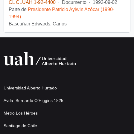
CL CLUAH 1-92-4400
·
Documento
·
1992-09-02
Parte de
Presidente Patricio Aylwin Azócar (1990-
1994)
Bascuñan Edwards, Carlos
Universidad Alberto Hurtado
Avda. Bernardo O’Higgins 1825
Metro Los Héroes
Santiago de Chile