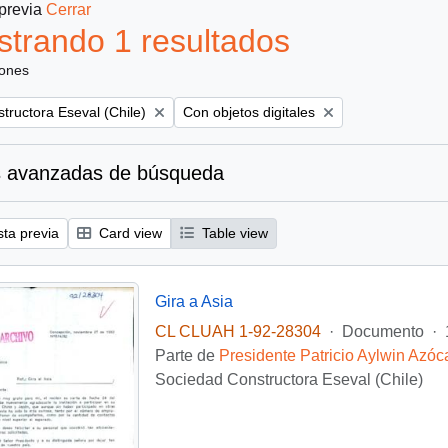
 previa
Cerrar
trando 1 resultados
iones
Remove filter:
tructora Eseval (Chile)
Con objetos digitales
 avanzadas de búsqueda
sta previa
Card view
Table view
Gira a Asia
CL CLUAH 1-92-28304
·
Documento
·
Parte de
Presidente Patricio Aylwin Azóc
Sociedad Constructora Eseval (Chile)