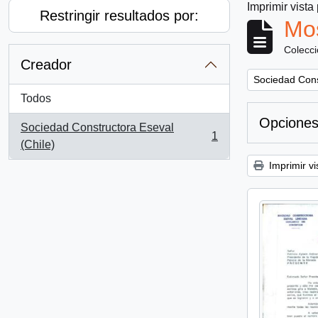
Imprimir vista
Restringir resultados por:
Mos
Colecc
Creador
Remove filter:
Sociedad Cons
Todos
Opciones
Sociedad Constructora Eseval
1
, 1 resultados
(Chile)
Imprimir vi