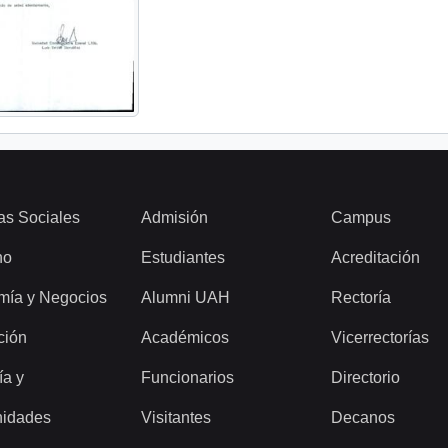
as Sociales
Admisión
Campus
ho
Estudiantes
Acreditación
mía y Negocios
Alumni UAH
Rectoría
ción
Académicos
Vicerrectorías
ía y
Funcionarios
Directorio
idades
Visitantes
Decanos