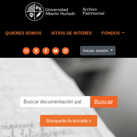
Skip to main content
QUIENES SOMOS
SITIOS DE INTERÉS
FONDOS
Iniciar sesión
Buscar
Búsqueda Avanzada »