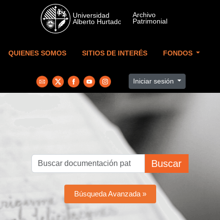
Skip to main content
QUIENES SOMOS
SITIOS DE INTERÉS
FONDOS
Iniciar sesión
Buscar
Búsqueda Avanzada »