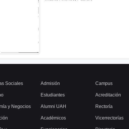
as Sociales
Admisión
Campus
ho
Estudiantes
Acreditación
mía y Negocios
Alumni UAH
Rectoría
ción
Académicos
Vicerrectorías