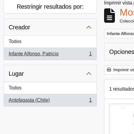
Imprimir vista
Restringir resultados por:
Mos
Colecc
Creador
Remove filter:
Infante Alfonso
Todos
Opciones
Infante Alfonso, Patricio
1
, 1 resultados
Imprimir vi
Lugar
Todos
1 resultado
Antofagasta (Chile)
1
, 1 resultados