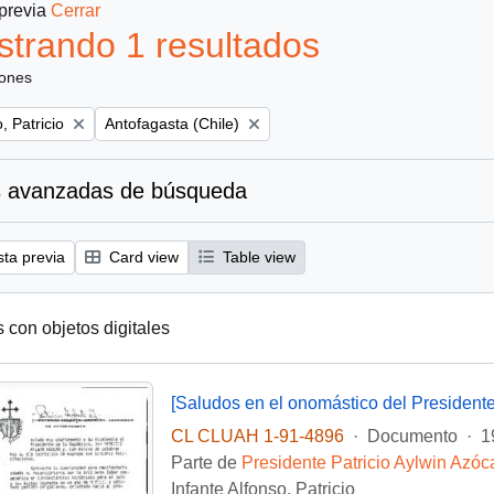
 previa
Cerrar
trando 1 resultados
iones
Remove filter:
, Patricio
Antofagasta (Chile)
 avanzadas de búsqueda
sta previa
Card view
Table view
s con objetos digitales
[Saludos en el onomástico del Presidente
CL CLUAH 1-91-4896
·
Documento
·
1
Parte de
Presidente Patricio Aylwin Azóc
Infante Alfonso, Patricio