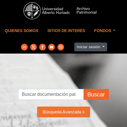
Skip to main content
QUIENES SOMOS
SITIOS DE INTERÉS
FONDOS
Iniciar sesión
Buscar
Búsqueda Avanzada »