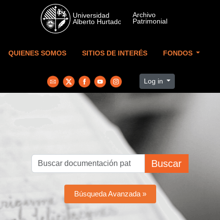
Skip to main content
QUIENES SOMOS
SITIOS DE INTERÉS
FONDOS
Log in
Buscar
Búsqueda Avanzada »