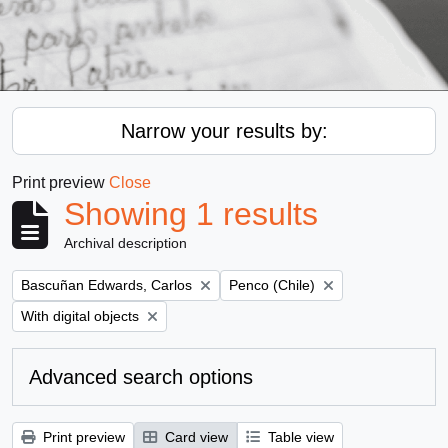
Narrow your results by:
Print preview
Close
Showing 1 results
Archival description
Remove filter:
Remove filter:
Bascuñan Edwards, Carlos
Penco (Chile)
Remove filter:
With digital objects
Advanced search options
Print preview
Card view
Table view