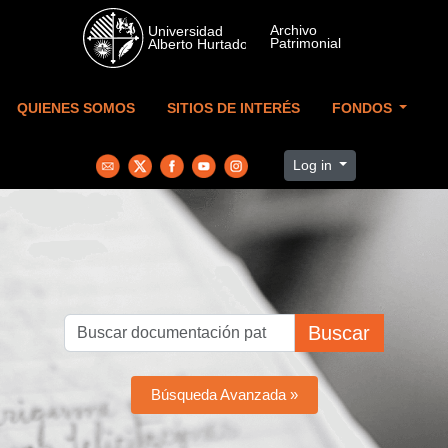
Skip to main content
QUIENES SOMOS
SITIOS DE INTERÉS
FONDOS
Log in
Buscar
Búsqueda Avanzada »