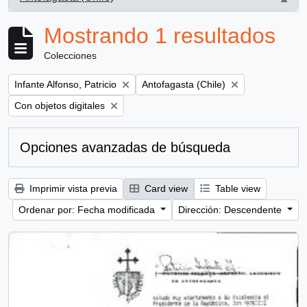
, 1 resultados
Mostrando 1 resultados
Colecciones
Remove filter:
Remove filter:
Infante Alfonso, Patricio
Antofagasta (Chile)
Remove filter:
Con objetos digitales
Opciones avanzadas de búsqueda
Imprimir vista previa
Card view
Table view
Ordenar por: Fecha modificada
Dirección: Descendente