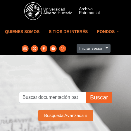
Skip to main content
QUIENES SOMOS
SITIOS DE INTERÉS
FONDOS
Iniciar sesión
Buscar
Búsqueda Avanzada »