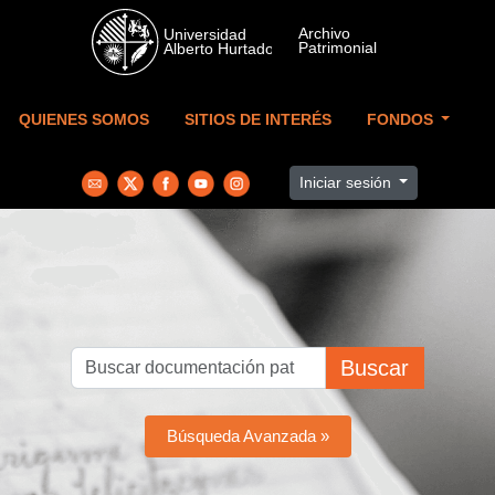
Skip to main content
QUIENES SOMOS
SITIOS DE INTERÉS
FONDOS
Iniciar sesión
Buscar
Búsqueda Avanzada »