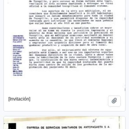
[Invitación]
Añadi