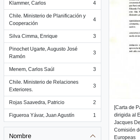
Klammer, Carlos
4
, 4 resultados
Chile. Ministerio de Planificación y
4
, 4 resultados
Cooperación
Silva Cimma, Enrique
3
, 3 resultados
Pinochet Ugarte, Augusto José
3
, 3 resultados
Ramón
Menem, Carlos Saúl
3
, 3 resultados
Chile. Ministerio de Relaciones
3
, 3 resultados
Exteriores.
Rojas Saavedra, Patricio
2
, 2 resultados
[Carta de P
dirigida al
Figueroa Yávar, Juan Agustín
1
, 1 resultados
Jacques Del
Comisión d
Nombre
Europeas