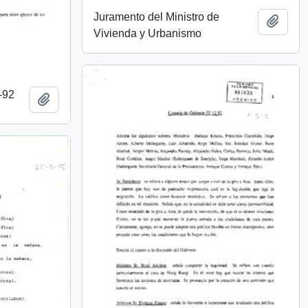
Juramento del Ministro de
Añadi
Vivienda y Urbanismo
-92
Añadir al portapapeles