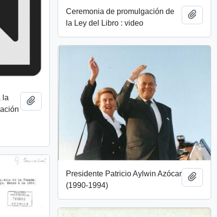
Ceremonia de promulgación de
Añadi
la Ley del Libro : video
 la
Añadir al portapapeles
ración
Presidente Patricio Aylwin Azócar
Añadi
(1990-1994)