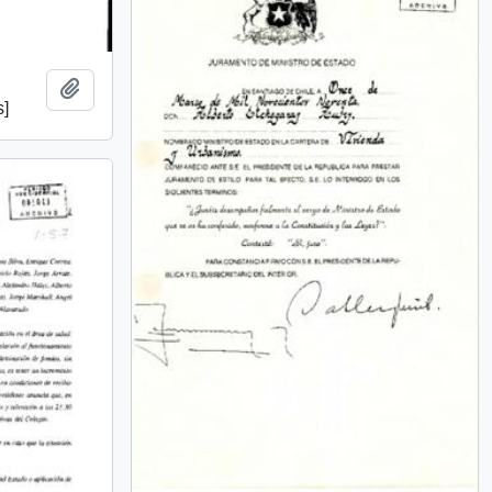
Añadir al portapapeles
s]