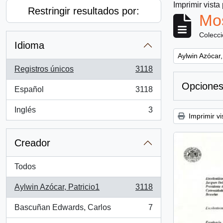
Imprimir vista
Restringir resultados por:
Mos
Colecc
Idioma
Remove filter:
Aylwin Azócar,
Registros únicos
3118
, 3118 resultados
Opciones
Español
3118
, 3118 resultados
Inglés
3
, 3 resultados
Imprimir vi
Creador
Todos
Aylwin Azócar, Patricio1
3118
, 3118 resultados
Bascuñan Edwards, Carlos
7
, 7 resultados