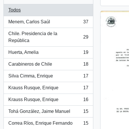
Todos
Menem, Carlos Saúl
37
, 37 resultados
Chile. Presidencia de la
29
, 29 resultados
República
Huerta, Amelia
19
, 19 resultados
Carabineros de Chile
18
, 18 resultados
Silva Cimma, Enrique
17
, 17 resultados
Krauss Rusque, Enrique
17
, 17 resultados
Krauss Rusque, Enrique
16
, 16 resultados
Tohá González, Jaime Manuel
15
, 15 resultados
Correa Ríos, Enrique Fernando
15
, 15 resultados