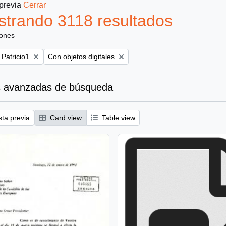
 previa
Cerrar
trando 3118 resultados
iones
Remove filter:
 Patricio1
Con objetos digitales
 avanzadas de búsqueda
sta previa
Card view
Table view