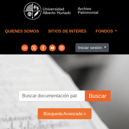
Skip to main content
QUIENES SOMOS
SITIOS DE INTERÉS
FONDOS
Iniciar sesión
Buscar
Búsqueda Avanzada »