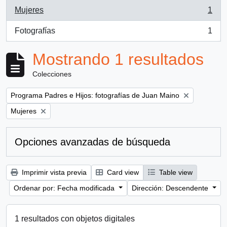
Mujeres
1
, 1 resultados
Fotografías
1
, 1 resultados
Mostrando 1 resultados
Colecciones
Remove filter:
Programa Padres e Hijos: fotografías de Juan Maino
Remove filter:
Mujeres
Opciones avanzadas de búsqueda
Imprimir vista previa
Card view
Table view
Ordenar por: Fecha modificada
Dirección: Descendente
1 resultados con objetos digitales