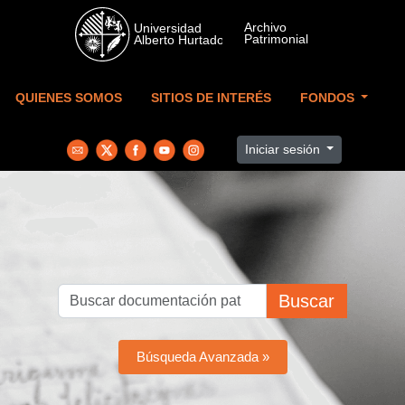
Skip to main content
QUIENES SOMOS
SITIOS DE INTERÉS
FONDOS
Iniciar sesión
Buscar
Búsqueda Avanzada »