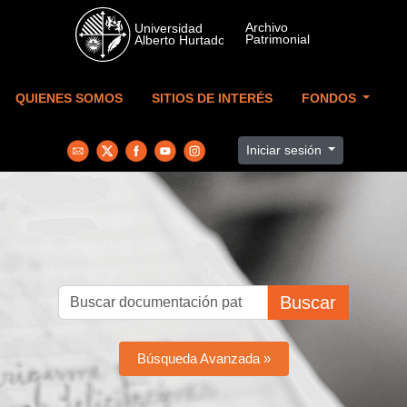
Skip to main content
QUIENES SOMOS
SITIOS DE INTERÉS
FONDOS
Iniciar sesión
Buscar
Búsqueda Avanzada »