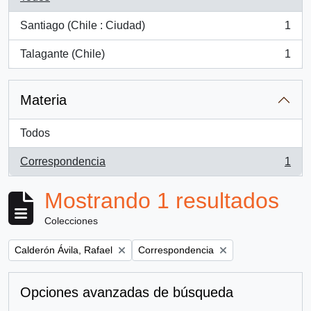
Santiago (Chile : Ciudad)
1
, 1 resultados
Talagante (Chile)
1
, 1 resultados
Materia
Todos
Correspondencia
1
, 1 resultados
Mostrando 1 resultados
Colecciones
Remove filter:
Remove filter:
Calderón Ávila, Rafael
Correspondencia
Opciones avanzadas de búsqueda