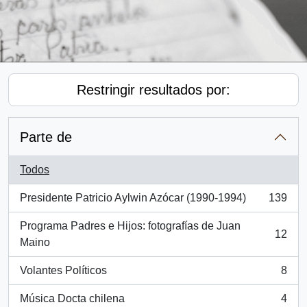
Restringir resultados por:
Parte de
Todos
Presidente Patricio Aylwin Azócar (1990-1994)
139
, 139 resultados
Programa Padres e Hijos: fotografías de Juan
12
, 12 resultados
Maino
Volantes Políticos
8
, 8 resultados
Música Docta chilena
4
, 4 resultados