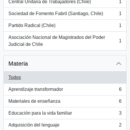
Central Unitaria de Trabajadores (Chile)
1
, 1 resultados
Sociedad de Fomento Fabril (Santiago, Chile)
1
, 1 resultados
Partido Radical (Chile)
1
, 1 resultados
Asociación Nacional de Magistrados del Poder
1
, 1 resultados
Judicial de Chile
Materia
Todos
Aprendizaje transformador
6
, 6 resultados
Materiales de enseñanza
6
, 6 resultados
Educación para la vida familiar
3
, 3 resultados
Adquisición del lenguaje
2
, 2 resultados