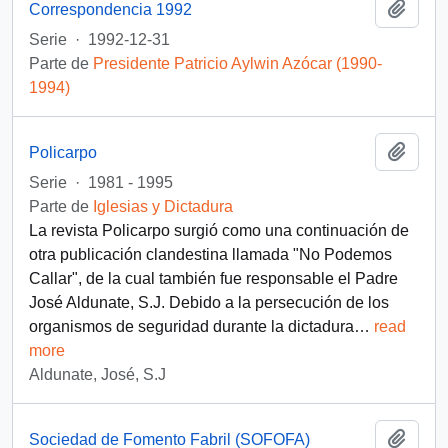
Añadi
Correspondencia 1992
Serie
·
1992-12-31
Parte de
Presidente Patricio Aylwin Azócar (1990-
1994)
Añadi
Policarpo
Serie
·
1981 - 1995
Parte de
Iglesias y Dictadura
La revista Policarpo surgió como una continuación de
otra publicación clandestina llamada "No Podemos
Callar", de la cual también fue responsable el Padre
José Aldunate, S.J. Debido a la persecución de los
organismos de seguridad durante la dictadura
…
read
more
Aldunate, José, S.J
Añadi
Sociedad de Fomento Fabril (SOFOFA)