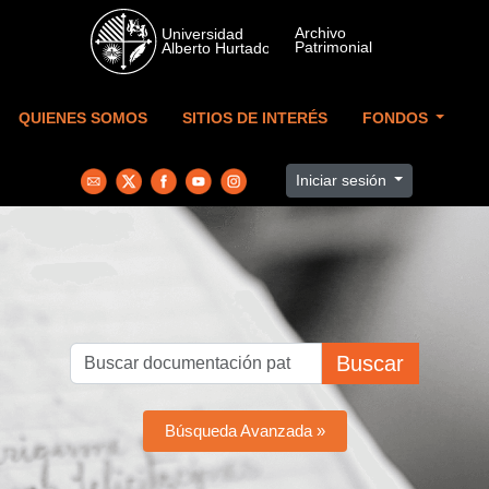
Skip to main content
QUIENES SOMOS
SITIOS DE INTERÉS
FONDOS
Iniciar sesión
Buscar
Búsqueda Avanzada »