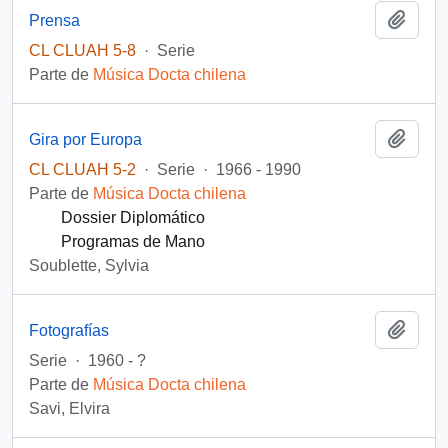
Añadi
Prensa
CL CLUAH 5-8
·
Serie
Parte de
Música Docta chilena
Añadi
Gira por Europa
CL CLUAH 5-2
·
Serie
·
1966 - 1990
Parte de
Música Docta chilena
Dossier Diplomático
Programas de Mano
Soublette, Sylvia
Añadi
Fotografías
Serie
·
1960 - ?
Parte de
Música Docta chilena
Savi, Elvira