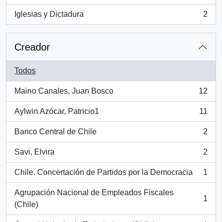
Iglesias y Dictadura
2
, 2 resultados
Creador
Todos
Maino Canales, Juan Bosco
12
, 12 resultados
Aylwin Azócar, Patricio1
11
, 11 resultados
Banco Central de Chile
2
, 2 resultados
Savi, Elvira
2
, 2 resultados
Chile. Concertación de Partidos por la Democracia
1
, 1 resultados
Agrupación Nacional de Empleados Fiscales
1
, 1 resultados
(Chile)