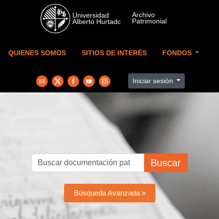
Skip to main content
QUIENES SOMOS
SITIOS DE INTERÉS
FONDOS
Iniciar sesión
Buscar
Búsqueda Avanzada »