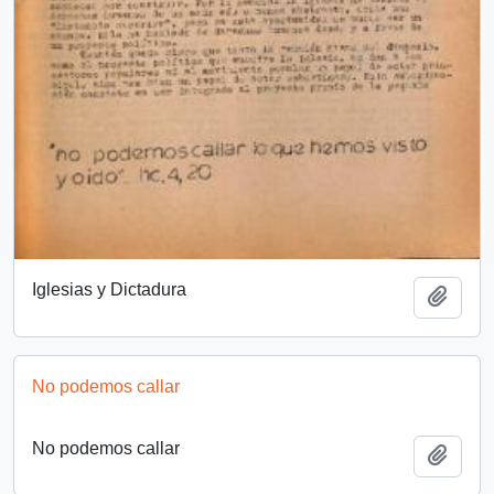
Iglesias y Dictadura
Añadi
No podemos callar
No podemos callar
Añadi