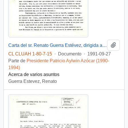
Añadi
Carta del sr. Renato Guerra Estévez, dirigida al Presidente Patricio Aylwin
CL CLUAH 1-80-7-15
·
Documento
·
1991-09-27
Parte de
Presidente Patricio Aylwin Azócar (1990-
1994)
Acerca de varios asuntos
Guerra Estevez, Renato