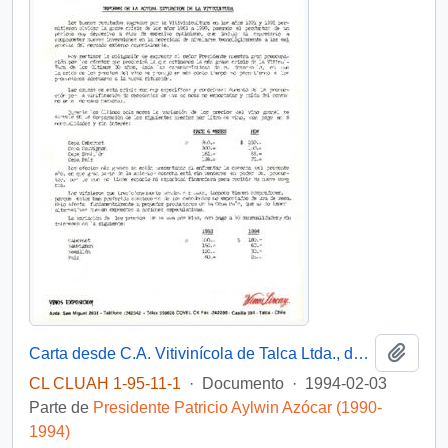
Añadi
Carta desde C.A. Vitivinícola de Talca Ltda., de su Presidente, sr. Gabriel Sepúlveda Fernández, y su Gerente, sr. Leopoldo Bustamante López, dirigida a don Patricio Aylwin Azócar, Presidente de la República de Chile
CL CLUAH 1-95-11-1
·
Documento
·
1994-02-03
Parte de
Presidente Patricio Aylwin Azócar (1990-
1994)