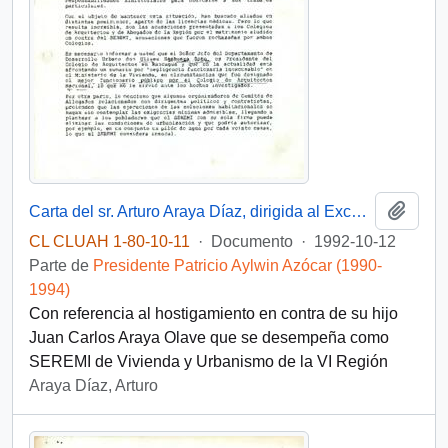
Añadi
Carta del sr. Arturo Araya Díaz, dirigida al Excelentísimo Señor Don Patricio Aylwin Azocar Presidente de la República
CL CLUAH 1-80-10-11
·
Documento
·
1992-10-12
Parte de
Presidente Patricio Aylwin Azócar (1990-
1994)
Con referencia al hostigamiento en contra de su hijo
Juan Carlos Araya Olave que se desempeña como
SEREMI de Vivienda y Urbanismo de la VI Región
Araya Díaz, Arturo