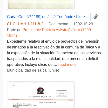
Añadi
Carta [Ord. Nº 1189] de José Fernández Llorens, Alcalde de Talca, a Patricio Aylwin Azócar, Presidente de la República, sobre envío de proyectos de inversión comunal y situación financiera municipal
CL CLUAH 1-111-8-2
·
Documento
·
1992-10-29
Parte de
Presidente Patricio Aylwin Azócar (1990-
1994)
Expediente relativo al envío de proyectos de inversión
destinados a la reactivación de la comuna de Talca y a
la exposición de la situación financiera de los servicios
traspasados a la municipalidad, que presentan déficit
operativo. Incluye oficio del
…
read more
Municipalidad de Talca (Chile)