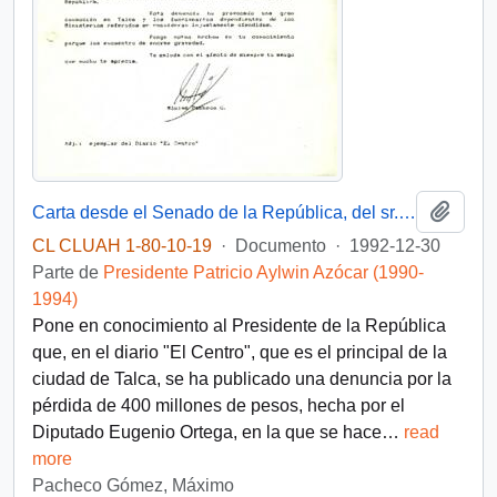
Añadi
Carta desde el Senado de la República, del sr. Máximo Pacheco, dirigida al Excmo. señor don Patricio Aylwin A. Presidente de la República
CL CLUAH 1-80-10-19
·
Documento
·
1992-12-30
Parte de
Presidente Patricio Aylwin Azócar (1990-
1994)
Pone en conocimiento al Presidente de la República
que, en el diario "El Centro", que es el principal de la
ciudad de Talca, se ha publicado una denuncia por la
pérdida de 400 millones de pesos, hecha por el
Diputado Eugenio Ortega, en la que se hace
…
read
more
Pacheco Gómez, Máximo