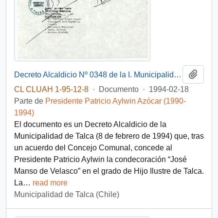
Añadi
Decreto Alcaldicio Nº 0348 de la I. Municipalidad de Talca, firmado por su Alcalde, don José Fernández Llorens
CL CLUAH 1-95-12-8
·
Documento
·
1994-02-18
Parte de
Presidente Patricio Aylwin Azócar (1990-
1994)
El documento es un Decreto Alcaldicio de la
Municipalidad de Talca (8 de febrero de 1994) que, tras
un acuerdo del Concejo Comunal, concede al
Presidente Patricio Aylwin la condecoración “José
Manso de Velasco” en el grado de Hijo Ilustre de Talca.
La
…
read more
Municipalidad de Talca (Chile)