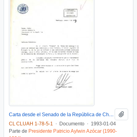
Añadi
Carta desde el Senado de la República de Chile, del sr. Máximo Pacheco Gómez, dirigida al Excmo. Señor Patricio Aylwin A. Presidente de la República
CL CLUAH 1-78-5-1
·
Documento
·
1993-01-04
Parte de
Presidente Patricio Aylwin Azócar (1990-