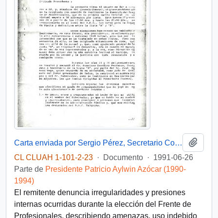
Añadi
Carta enviada por Sergio Pérez, Secretario Comunal del PDC en Talca, dirigida al Presidente Patricio Aylwin
CL CLUAH 1-101-2-23
·
Documento
·
1991-06-26
Parte de
Presidente Patricio Aylwin Azócar (1990-
1994)
El remitente denuncia irregularidades y presiones
internas ocurridas durante la elección del Frente de
Profesionales, describiendo amenazas, uso indebido