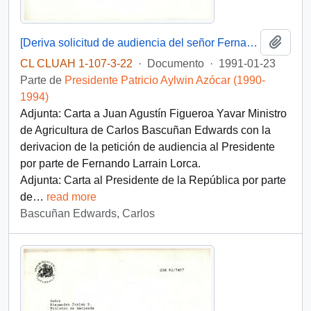
Añadi
[Deriva solicitud de audiencia del señor Fernando Larraín L. de la Confederación Agrícola del Centro, efectuada a S.E. el Presidente de la República]
CL CLUAH 1-107-3-22
·
Documento
·
1991-01-23
Parte de
Presidente Patricio Aylwin Azócar (1990-
1994)
Adjunta: Carta a Juan Agustín Figueroa Yavar Ministro
de Agricultura de Carlos Bascuñan Edwards con la
derivacion de la petición de audiencia al Presidente
por parte de Fernando Larrain Lorca.
Adjunta: Carta al Presidente de la República por parte
de
…
read more
Bascuñan Edwards, Carlos