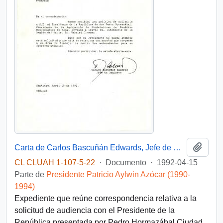
Añadi
Carta de Carlos Bascuñán Edwards, Jefe de Gabinete Presidencial, a Alejandro Foxley Ríoseco, Ministro de Hacienda, sobre solicitud de audiencia de la Agrupación de Cooperativas de Deudores Hipotecarios ex ANAP
CL CLUAH 1-107-5-22
·
Documento
·
1992-04-15
Parte de
Presidente Patricio Aylwin Azócar (1990-
1994)
Expediente que reúne correspondencia relativa a la
solicitud de audiencia con el Presidente de la
República presentada por Pedro Hormazábal Ciudad,