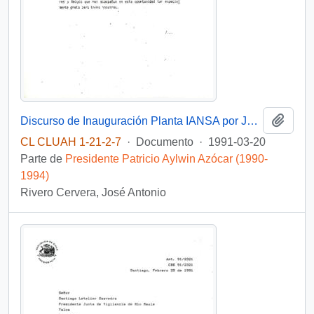
Añadi
Discurso de Inauguración Planta IANSA por José Antonio Rivero Cervera [saludo a autoridades presentes, entre ellos el Presidente de la República, Sr. Patricio Aylwin Azócar]
CL CLUAH 1-21-2-7
·
Documento
·
1991-03-20
Parte de
Presidente Patricio Aylwin Azócar (1990-
1994)
Rivero Cervera, José Antonio