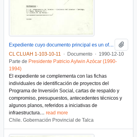
Añadi
Expediente cuyo documento principal es un oficio del Gobernador Provincial de Talca al Subsecretario del Interior, mediante el cual se remite una carpeta con fichas de postulación de proyectos para su financiamiento por el Ministerio del Interior
CL CLUAH 1-103-10-11
·
Documento
·
1990-12-10
Parte de
Presidente Patricio Aylwin Azócar (1990-
1994)
El expediente se complementa con las fichas
individuales de identificación de proyectos del
Programa de Inversión Social, cartas de respaldo y
compromiso, presupuestos, antecedentes técnicos y
algunos planos, referidos a iniciativas de
infraestructura
…
read more
Chile. Gobernación Provincial de Talca