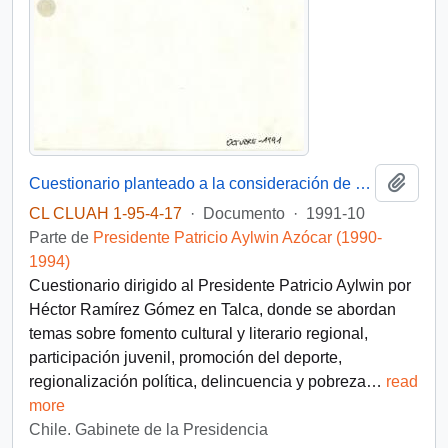
Añadi
Cuestionario planteado a la consideración de S.E. El Presidente de la República, Don Patricio Aylwin Azócar, por Héctor Ramírez Gómez, Talca
CL CLUAH 1-95-4-17
·
Documento
·
1991-10
Parte de
Presidente Patricio Aylwin Azócar (1990-
1994)
Cuestionario dirigido al Presidente Patricio Aylwin por
Héctor Ramírez Gómez en Talca, donde se abordan
temas sobre fomento cultural y literario regional,
participación juvenil, promoción del deporte,
regionalización política, delincuencia y pobreza
…
read
more
Chile. Gabinete de la Presidencia