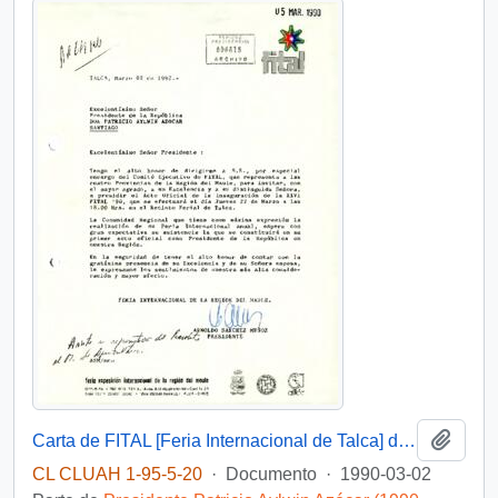
Añadi
Carta de FITAL [Feria Internacional de Talca] de su Presidente, sr. Arnoldo Sánchez Muñoz, dirigida al Excelentísimo Señor Presidente de la República Don Patricio Aylwin Azócar
CL CLUAH 1-95-5-20
·
Documento
·
1990-03-02