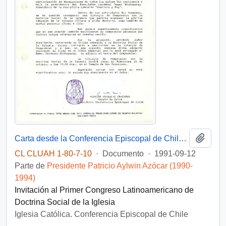
Añadi
Carta desde la Conferencia Episcopal de Chile, Ref. N° 664/91, del Obispo de Talca, Carlos González Cruchaga, dirigida al Excmo. Señor Patricio Aylwin Azócar
CL CLUAH 1-80-7-10
·
Documento
·
1991-09-12
Parte de
Presidente Patricio Aylwin Azócar (1990-
1994)
Invitación al Primer Congreso Latinoamericano de
Doctrina Social de la Iglesia
Iglesia Católica. Conferencia Episcopal de Chile