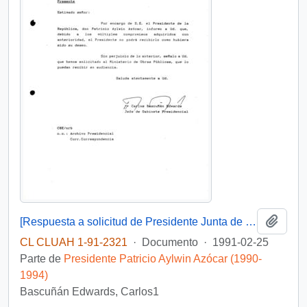
Añadi
[Respuesta a solicitud de Presidente Junta de Vigilancia de Rio Maule]
CL CLUAH 1-91-2321
·
Documento
·
1991-02-25
Parte de
Presidente Patricio Aylwin Azócar (1990-
1994)
Bascuñán Edwards, Carlos1