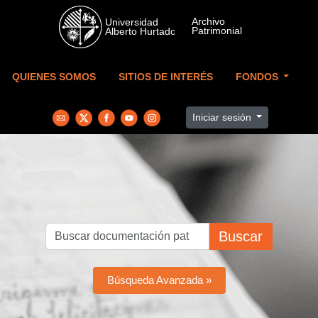
Skip to main content
QUIENES SOMOS
SITIOS DE INTERÉS
FONDOS
Iniciar sesión
Buscar
Búsqueda Avanzada »