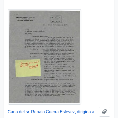
Añadi
Carta del sr. Renato Guerra Estévez, dirigida al Señor Patricio Aylwin Azócar