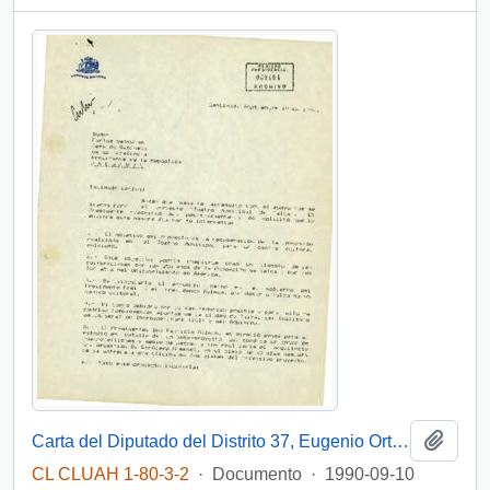
Añadi
Carta del Diputado del Distrito 37, Eugenio Ortega Riquelme, al Jefe de Gabinete Presidencial, Carlos Bascuñán Edwards, agradeciendo su apoyo hacia el proyecto "Teatro Municipal de Talca" y haciendo un memorándum sobre todos los detalles relacionados a éste
CL CLUAH 1-80-3-2
·
Documento
·
1990-09-10