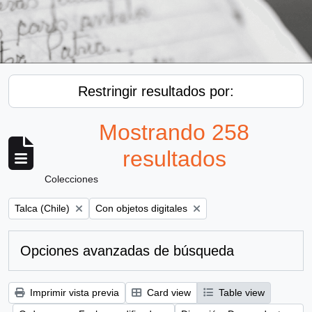
Restringir resultados por:
Mostrando 258
resultados
Colecciones
Remove filter:
Remove filter:
Talca (Chile)
Con objetos digitales
Opciones avanzadas de búsqueda
Imprimir vista previa
Card view
Table view