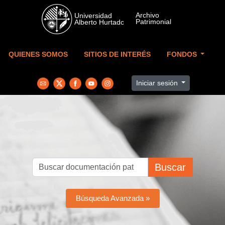
Skip to main content
QUIENES SOMOS
SITIOS DE INTERÉS
FONDOS
Iniciar sesión
Buscar
Búsqueda Avanzada »