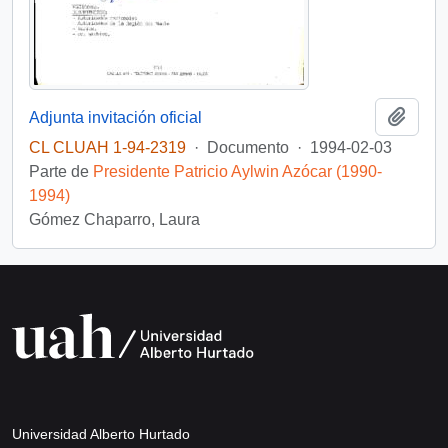
Añadi
Adjunta invitación oficial
CL CLUAH 1-94-2319
·
Documento
·
1994-02-03
Parte de
Presidente Patricio Aylwin Azócar (1990-
1994)
Gómez Chaparro, Laura
Universidad Alberto Hurtado